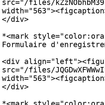
src="/files/kZzNObhbM39
width="563"><figcaption
</div>

*<mark style="color:ora
Formulaire d'enregistrem
<div align="left"><figu
src="/files/JQGDwXFWWwI
width="563"><figcaption
</div>

*<mark style="color:ora