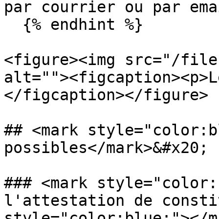
par courrier ou par emai
  {% endhint %}

<figure><img src="/file
alt=""><figcaption><p>L
</figcaption></figure>

## <mark style="color:b
possibles</mark>&#x20;

### <mark style="color:
l'attestation de consti
style="color:blue;"></m