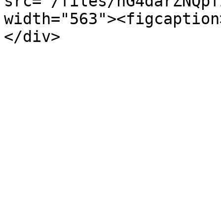
src="/files/nG4darZNQpf
width="563"><figcaption