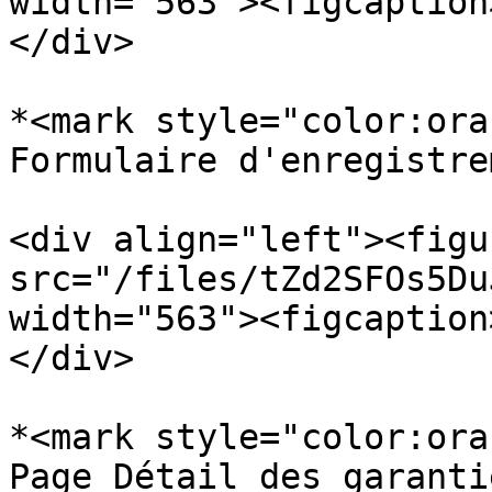
width="563"><figcaption
</div>

*<mark style="color:ora
Formulaire d'enregistrem
<div align="left"><figu
src="/files/tZd2SFOs5Du
width="563"><figcaption
</div>

*<mark style="color:ora
Page Détail des garanti