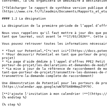
conformes, la CRE organisera un webinaire à destination
[*Télécharger le rapport de synthèse version publique d
(https://www.cre.fr/fileadmin/Documents/Rapports_et_etu
#### 1.2 La désignation

La désignation de la première période de l’appel d’offr
Nous vous rappelons qu'il faut mettre à jour dès que po
tant que lauréat, soit avant le **17/03/2026**. Cette i
Vous pouvez retrouver toutes les informations nécessair
* *Tout sur Potentiel,*[*c'est ici*](https://docs.poten
* *Pour découvrir Potentiel en tant que porteur de proj
projet)

* *La page d'aide dédiée à l'appel d'offres PPE2 Petit 
porteur-de-projet/les-declarations-et-demandes-de-modif
* *La mise à jour de la référence de raccordement de mo
tant-que-porteur-de-projet/transmettre-les-donnees-de-r
transmettre-la-demande-complete-de-raccordement)

Une démonstration de Potentiel pour les porteurs de pro
(https://calendar.app.google/wW7DTG48HNepZYP79).

[**J'ajoute l'invitation à mon calendrier !**](https://
{% endstep %}

{% step %}
