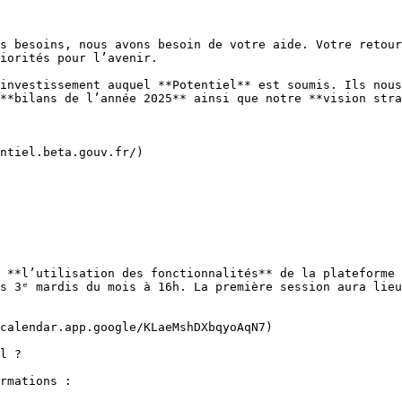
s besoins, nous avons besoin de votre aide. Votre retour
iorités pour l’avenir.

investissement auquel **Potentiel** est soumis. Ils nous
**bilans de l’année 2025** ainsi que notre **vision stra
ntiel.beta.gouv.fr/)

 **l’utilisation des fonctionnalités** de la plateforme 
s 3ᵉ mardis du mois à 16h. La première session aura lieu
calendar.app.google/KLaeMshDXbqyoAqN7)

l ?

rmations :
