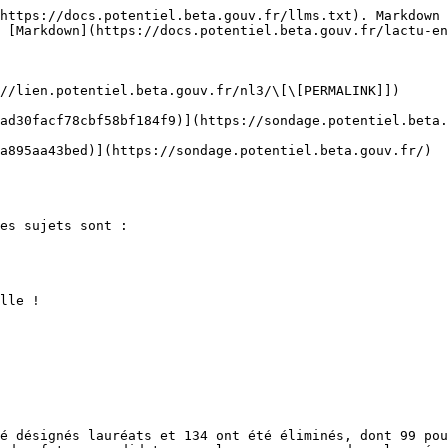
https://docs.potentiel.beta.gouv.fr/llms.txt). Markdown 
 [Markdown](https://docs.potentiel.beta.gouv.fr/lactu-en
//lien.potentiel.beta.gouv.fr/nl3/\[\[PERMALINK]])

ad30facf78cbf58bf184f9)](https://sondage.potentiel.beta.
a895aa43bed)](https://sondage.potentiel.beta.gouv.fr/)

es sujets sont :

lle !

é désignés lauréats et 134 ont été éliminés, dont 99 pou