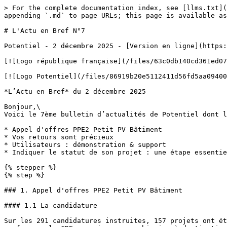
> For the complete documentation index, see [llms.txt](
appending `.md` to page URLs; this page is available as
# L'Actu en Bref N°7

Potentiel - 2 décembre 2025 - [Version en ligne](https:
[![Logo république française](/files/63c0db140cd361ed07
[![Logo Potentiel](/files/86919b20e5112411d56fd5aa09400
*L’Actu en Bref* du 2 décembre 2025

Bonjour,\

Voici le 7ème bulletin d’actualités de Potentiel dont l
* Appel d'offres PPE2 Petit PV Bâtiment

* Vos retours sont précieux

* Utilisateurs : démonstration & support

* Indiquer le statut de son projet : une étape essentie
{% stepper %}

{% step %}

### 1. Appel d'offres PPE2 Petit PV Bâtiment

#### 1.1 La candidature

Sur les 291 candidatures instruites, 157 projets ont ét