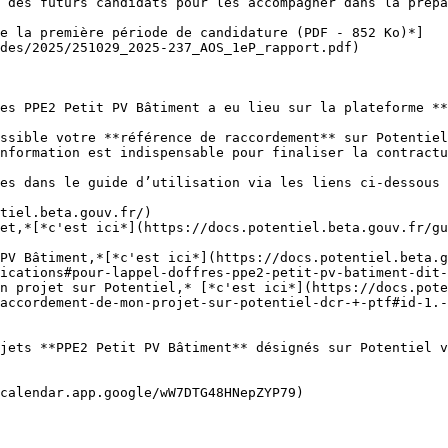
 des futurs candidats pour les accompagner dans la prépa
e la première période de candidature (PDF - 852 Ko)*]
des/2025/251029_2025-237_AOS_1eP_rapport.pdf)

es PPE2 Petit PV Bâtiment a eu lieu sur la plateforme **
ssible votre **référence de raccordement** sur Potentiel
nformation est indispensable pour finaliser la contractu
es dans le guide d’utilisation via les liens ci-dessous 
tiel.beta.gouv.fr/)

et,*[*c'est ici*](https://docs.potentiel.beta.gouv.fr/g
PV Bâtiment,*[*c'est ici*](https://docs.potentiel.beta.g
ications#pour-lappel-doffres-ppe2-petit-pv-batiment-dit-
n projet sur Potentiel,* [*c'est ici*](https://docs.pote
accordement-de-mon-projet-sur-potentiel-dcr-+-ptf#id-1.-
jets **PPE2 Petit PV Bâtiment** désignés sur Potentiel v
calendar.app.google/wW7DTG48HNepZYP79)
