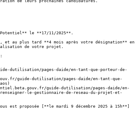
ration de leurs prochaines candidatures.

Potentiel** le **17/11/2025**.

, et au plus tard **4 mois après votre désignation** en 
alisation de votre projet.

:

uide-dutilisation/pages-daide/en-tant-que-porteur-de-
ouv.fr/guide-dutilisation/pages-daide/en-tant-que-
aos)

ntiel.beta.gouv.fr/guide-dutilisation/pages-daide/en-
renseigner-le-gestionnaire-de-reseau-du-projet-et-
ous est proposée [**le mardi 9 décembre 2025 à 15h**]